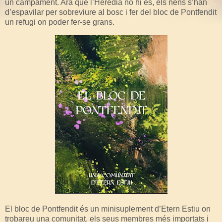
un campament. Ara que l’Heredia no hi és, els nens s’han
d’espavilar per sobreviure al bosc i fer del bloc de Pontfendit
un refugi on poder fer-se grans.
El bloc de Pontfendit és un minisuplement d’Etern Estiu on
trobareu una comunitat, els seus membres més importats i