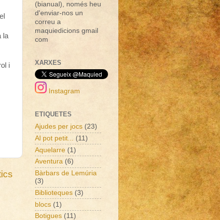
(bianual), només heu
d'enviar-nos un
el
correu a
maquiedicions gmail
 la
com
XARXES
ol i
Instagram
ETIQUETES
Ajudes per jocs
(23)
Al pot petit...
(11)
Aquelarre
(1)
Aventura
(6)
ics
Bàrbars de Lemúria
(3)
Biblioteques
(3)
blocs
(1)
Botigues
(11)