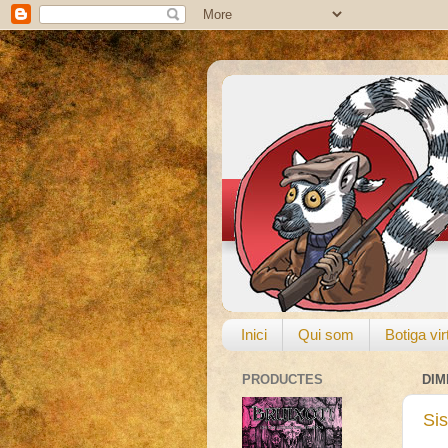
Inici
Qui som
Botiga vir
PRODUCTES
DIM
Si