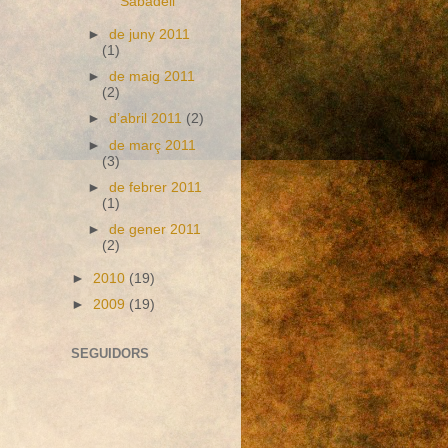
Sabadell
►
de juny 2011
(1)
►
de maig 2011
(2)
►
d’abril 2011
(2)
►
de març 2011
(3)
►
de febrer 2011
(1)
►
de gener 2011
(2)
►
2010
(19)
►
2009
(19)
SEGUIDORS