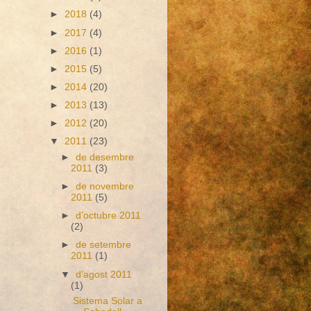
►
2018
(4)
►
2017
(4)
►
2016
(1)
►
2015
(5)
►
2014
(20)
►
2013
(13)
►
2012
(20)
▼
2011
(23)
►
de desembre
2011
(3)
►
de novembre
2011
(5)
►
d’octubre 2011
(2)
►
de setembre
2011
(1)
▼
d’agost 2011
(1)
Sistema Solar a