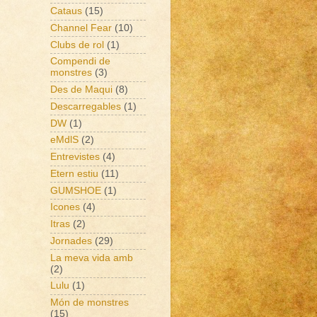
Cataus
(15)
Channel Fear
(10)
Clubs de rol
(1)
Compendi de
monstres
(3)
Des de Maqui
(8)
Descarregables
(1)
DW
(1)
eMdlS
(2)
Entrevistes
(4)
Etern estiu
(11)
GUMSHOE
(1)
Icones
(4)
Itras
(2)
Jornades
(29)
La meva vida amb
(2)
Lulu
(1)
Món de monstres
(15)