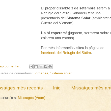
El proper dissabte
3 de setembre
serem a 
Refugio del Sàtiro (Sabadell) fent una
presentació del
Sistema Solar
(ambientat a
Guerra del Vietnam).
Us hi esperem!
(jugarem, xerrarem sobre r
xalarem una estona).
Per més informació visiteu la pàgina de
facebook del Refugio del Sàtiro
.
ap comentari:
quetes de comentaris:
Jornades
,
Sistema solar
ssatges més recents
Inici
Missatges més ant
scriure's a:
Missatges (Atom)