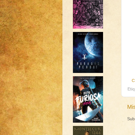
C
Eti
Mi
Sub