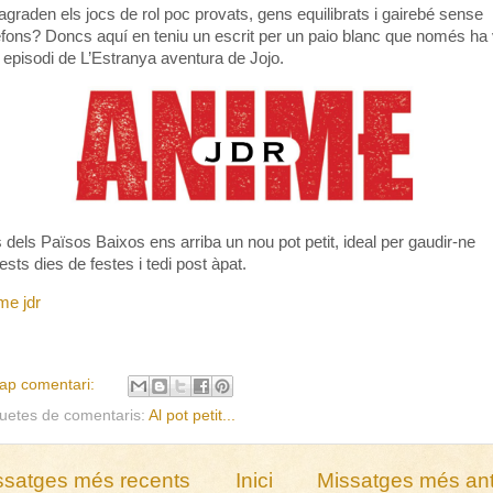
agraden els jocs de rol poc provats, gens equilibrats i gairebé sense
efons? Doncs aquí en teniu un escrit per un paio blanc que només ha 
 episodi de L’Estranya aventura de Jojo.
 dels Països Baixos ens arriba un nou pot petit, ideal per gaudir-ne
ests dies de festes i tedi post àpat.
me jdr
ap comentari:
quetes de comentaris:
Al pot petit...
ssatges més recents
Inici
Missatges més ant