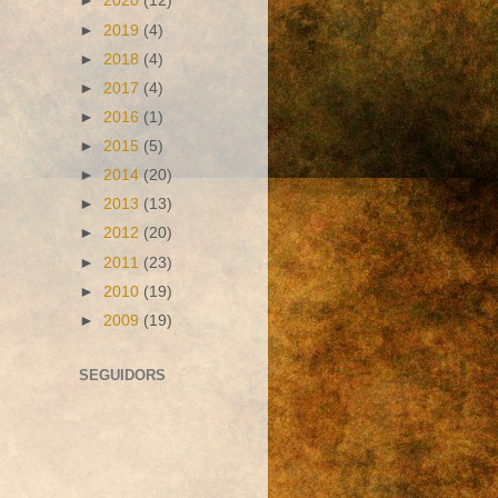
►
2020
(12)
►
2019
(4)
►
2018
(4)
►
2017
(4)
►
2016
(1)
►
2015
(5)
►
2014
(20)
►
2013
(13)
►
2012
(20)
►
2011
(23)
►
2010
(19)
►
2009
(19)
SEGUIDORS