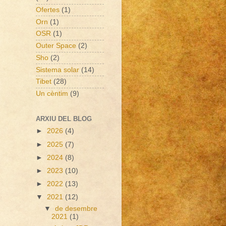
Ofertes
(1)
Orn
(1)
OSR
(1)
Outer Space
(2)
Sho
(2)
Sistema solar
(14)
Tibet
(28)
Un cèntim
(9)
ARXIU DEL BLOG
►
2026
(4)
►
2025
(7)
►
2024
(8)
►
2023
(10)
►
2022
(13)
▼
2021
(12)
▼
de desembre
2021
(1)