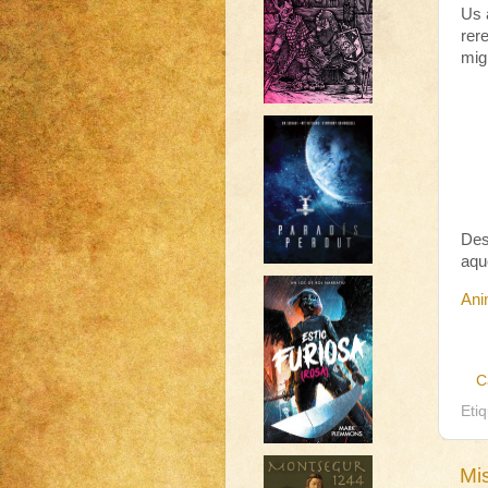
Us 
rer
mig
Des
aqu
Ani
C
Eti
Mi