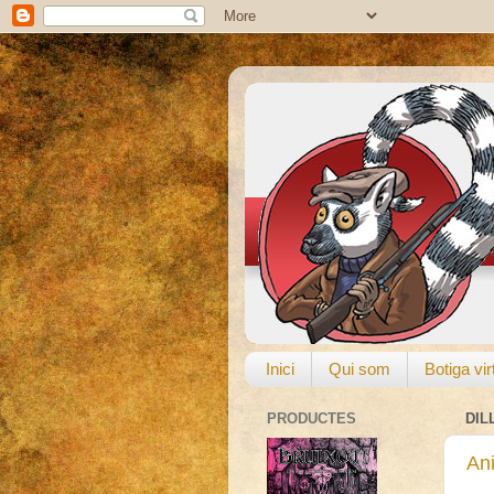
Inici
Qui som
Botiga vir
PRODUCTES
DIL
An