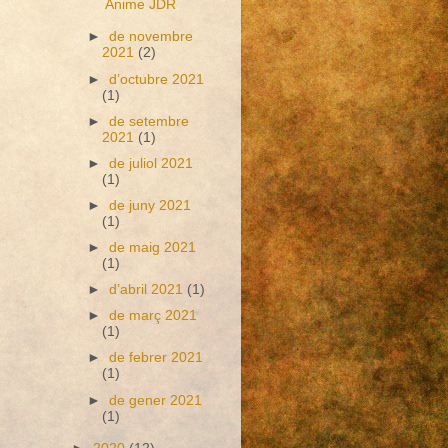
Anime JDR
►
de novembre
2021
(2)
►
d’octubre 2021
(1)
►
de setembre
2021
(1)
►
de juliol 2021
(1)
►
de juny 2021
(1)
►
de maig 2021
(1)
►
d’abril 2021
(1)
►
de març 2021
(1)
►
de febrer 2021
(1)
►
de gener 2021
(1)