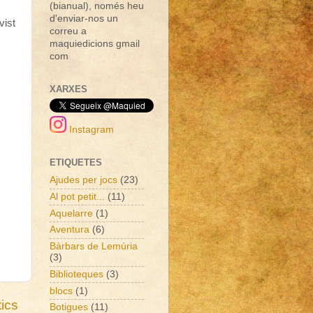
(bianual), només heu
d'enviar-nos un
vist
correu a
maquiedicions gmail
com
XARXES
Instagram
ETIQUETES
Ajudes per jocs
(23)
Al pot petit...
(11)
Aquelarre
(1)
Aventura
(6)
Bàrbars de Lemúria
(3)
Biblioteques
(3)
blocs
(1)
ics
Botigues
(11)