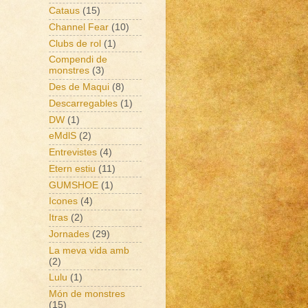
Cataus
(15)
Channel Fear
(10)
Clubs de rol
(1)
Compendi de
monstres
(3)
Des de Maqui
(8)
Descarregables
(1)
DW
(1)
eMdlS
(2)
Entrevistes
(4)
Etern estiu
(11)
GUMSHOE
(1)
Icones
(4)
Itras
(2)
Jornades
(29)
La meva vida amb
(2)
Lulu
(1)
Món de monstres
(15)