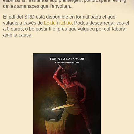
esbrinar si l’esmentat equip emergent pot prosperar enmig
de les amenaces que l'envolten..
El pdf del SRD està disponible en format paga el que
vulguis a través de
Lektu
i
itch.io
. Podeu descarregar-vos-el
a 0 euros, o bé posar-li el preu que vulgueu per col·laborar
amb la causa.