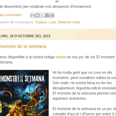
el
de desembre) per estalviar-vos despeses d'enviament.
ap comentari:
quetes de comentaris:
Cataus
,
Lulu
,
Sistema solar
LUNS, 28 D’OCTUBRE DEL 2019
 monstre de la setmana
teniu disponible a la nostra botiga
virtual
un nou joc de rol: El monstre
setmana.
Hi ha molta gent que no creu en els
monstres, però vosaltres sabeu la veri
Són reals i la vostra feina és fer-los
desaparèixer. Aquesta edició revisad
El monstre de la setmana permet viu
aquestes aventures.
El monstre de la setmana és un joc de
complet d’acció i d’horror per entre 3 i