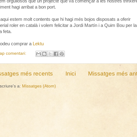
em orgullosos que un projecte que va començar a les nostres trinxer
lment hagi arribat a bon port.
aqui estem molt contents que hi hagi més bojos disposats a oferir
rial roler en català i volem felicitar a Jordi Martín i a Quim Bou per la
a feta.
podeu comprar a
Lektu
ap comentari:
ssatges més recents
Inici
Missatges més ant
scriure's a:
Missatges (Atom)