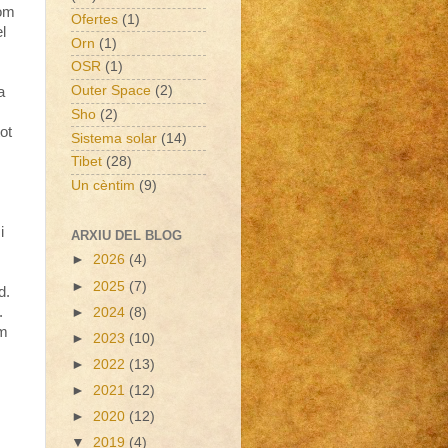
com
Ofertes
(1)
l
Orn
(1)
OSR
(1)
Outer Space
(2)
a
Sho
(2)
ot
Sistema solar
(14)
Tibet
(28)
Un cèntim
(9)
i
ARXIU DEL BLOG
►
2026
(4)
►
2025
(7)
d.
.
►
2024
(8)
om
►
2023
(10)
►
2022
(13)
►
2021
(12)
►
2020
(12)
▼
2019
(4)