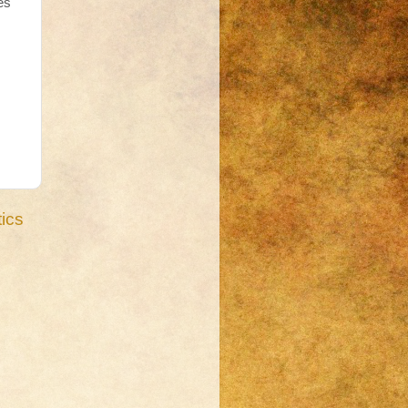
es
ics