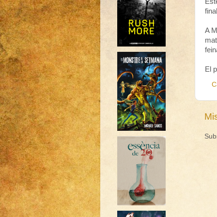
Est
fina
A M
mate
fein
El 
C
Mi
Sub