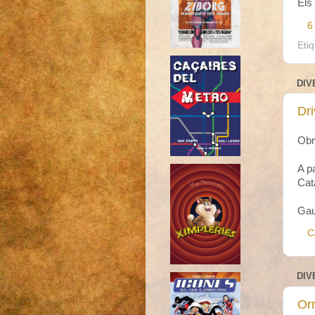
Els
6
Eti
DIV
Dri
Obr
A p
Cat
Gau
C
DIV
Orn