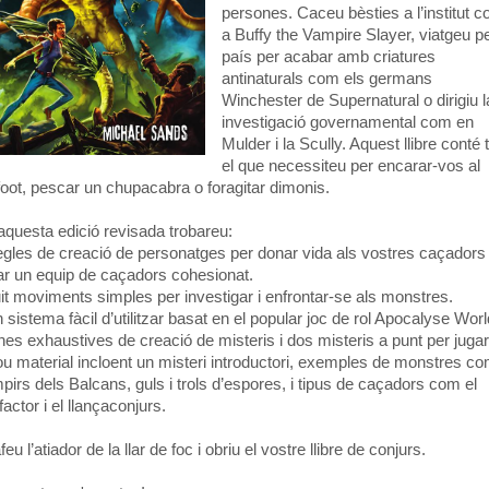
persones. Caceu bèsties a l’institut 
a Buffy the Vampire Slayer, viatgeu pe
país per acabar amb criatures
antinaturals com els germans
Winchester de Supernatural o dirigiu l
investigació governamental com en
Mulder i la Scully. Aquest llibre conté t
el que necessiteu per encarar-vos al
foot, pescar un chupacabra o foragitar dimonis.
aquesta edició revisada trobareu:
egles de creació de personatges per donar vida als vostres caçadors 
ar un equip de caçadors cohesionat.
uit moviments simples per investigar i enfrontar-se als monstres.
 sistema fàcil d’utilitzar basat en el popular joc de rol Apocalyse Worl
ines exhaustives de creació de misteris i dos misteris a punt per jugar
ou material incloent un misteri introductori, exemples de monstres c
pirs dels Balcans, guls i trols d’espores, i tipus de caçadors com el
actor i el llançaconjurs.
eu l’atiador de la llar de foc i obriu el vostre llibre de conjurs.