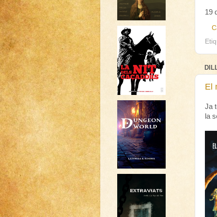
19 
C
Eti
DIL
El
Ja 
la 