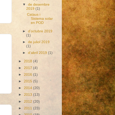
▼
de desembre
2019
(1)
Cataus i
Sistema solar
en POD
►
d’octubre 2019
(1)
►
de juliol 2019
(1)
►
d’abril 2019
(1)
►
2018
(4)
►
2017
(4)
►
2016
(1)
►
2015
(5)
►
2014
(20)
►
2013
(13)
►
2012
(20)
►
2011
(23)
►
2010
(19)