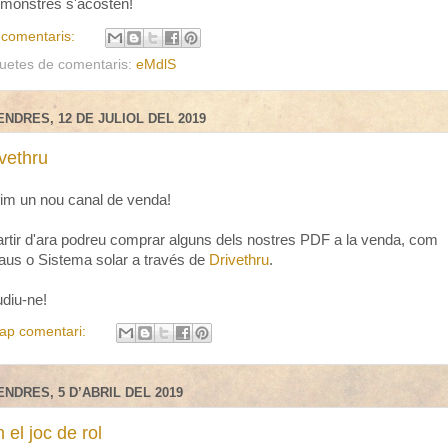
 monstres s'acosten!
 comentaris:
quetes de comentaris:
eMdlS
ENDRES, 12 DE JULIOL DEL 2019
vethru
im un nou canal de venda!
artir d'ara podreu comprar alguns dels nostres PDF a la venda, com
aus o Sistema solar a través de
Drivethru
.
diu-ne!
ap comentari:
ENDRES, 5 D’ABRIL DEL 2019
 el joc de rol