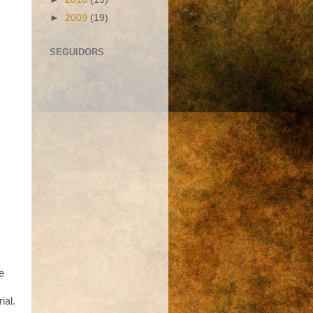
►
2009
(19)
SEGUIDORS
e
ial.