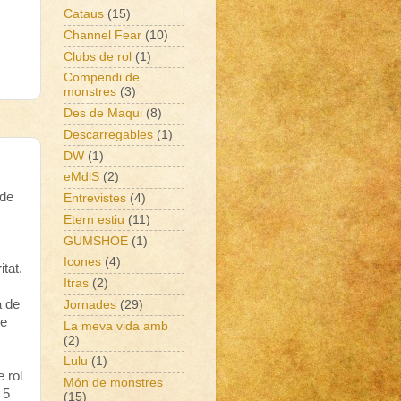
Cataus
(15)
Channel Fear
(10)
Clubs de rol
(1)
Compendi de
monstres
(3)
Des de Maqui
(8)
Descarregables
(1)
DW
(1)
eMdlS
(2)
 de
Entrevistes
(4)
Etern estiu
(11)
GUMSHOE
(1)
Icones
(4)
tat.
Itras
(2)
a de
Jornades
(29)
re
La meva vida amb
(2)
Lulu
(1)
 rol
Món de monstres
 5
(15)