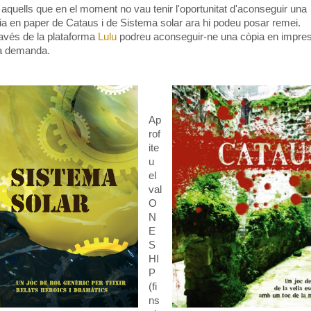
 aquells que en el moment no vau tenir l'oportunitat d'aconseguir una
ia en paper de Cataus i de Sistema solar ara hi podeu posar remei.
ravés de la plataforma
Lulu
podreu aconseguir-ne una còpia en impres
a demanda.
Ap
rof
ite
u
el
val
O
N
E
S
HI
P
(fi
ns