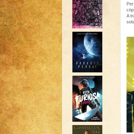
Per
còp
A t
sot