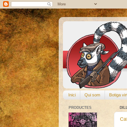
Inici
Qui som
Botiga vir
PRODUCTES
DIL
Ca