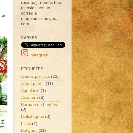
(bianual), només heu
d'enviar-nos un
correu a
sió
maquiedicions gmail
com
XARXES
Instagram
ETIQUETES
Ajudes per jocs
(23)
Al pot petit...
(11)
Aquelarre
(1)
Aventura
(6)
Bàrbars de Lemúria
(3)
Biblioteques
(3)
blocs
(1)
Botigues
(11)