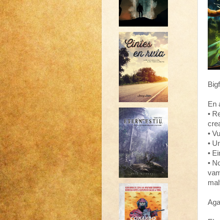
Big
En 
• R
cre
• V
• Un
• E
• N
vam
malf
Agaf