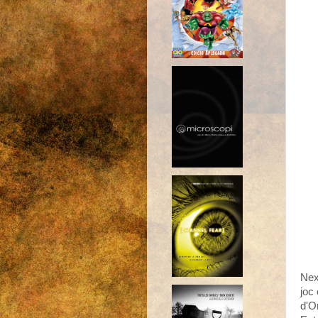
Nex
joc
d'Or