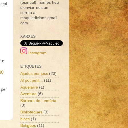
(bianual), només heu
sent
d'enviar-nos un
correu a
maquiedicions gmail
com
XARXES
Instagram
eu:
ETIQUETES
80
Ajudes per jocs
(23)
Al pot petit...
(11)
Aquelarre
(1)
 per
Aventura
(6)
Bàrbars de Lemúria
(3)
Biblioteques
(3)
blocs
(1)
Botigues
(11)