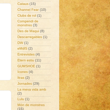
Cataus
(15)
Channel Fear
(10)
Clubs de rol
(1)
Compendi de
monstres
(3)
Des de Maqui
(8)
Descarregables
(1)
DW
(1)
eMdlS
(2)
Entrevistes
(4)
Etern estiu
(11)
GUMSHOE
(1)
Icones
(4)
Itras
(2)
Jornades
(29)
La meva vida amb
(2)
Lulu
(1)
Món de monstres
(15)