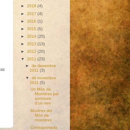
►
2018
(4)
►
2017
(4)
►
2016
(1)
►
2015
(5)
►
2014
(20)
►
2013
(13)
►
2012
(20)
▼
2011
(23)
►
de desembre
vas
2011
(3)
▼
de novembre
2011
(5)
Un Món de
Monstres pel
somriure
d'un nen
Mostres del
Món de
monstres
Contraportada