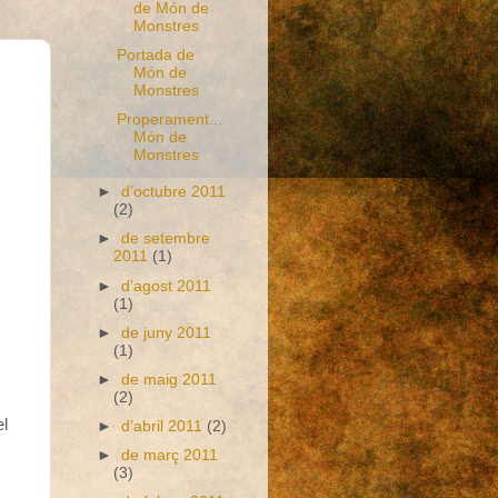
de Món de
Monstres
Portada de
Món de
Monstres
Properament...
Món de
Monstres
►
d’octubre 2011
(2)
►
de setembre
2011
(1)
►
d’agost 2011
(1)
►
de juny 2011
(1)
►
de maig 2011
(2)
el
►
d’abril 2011
(2)
►
de març 2011
(3)