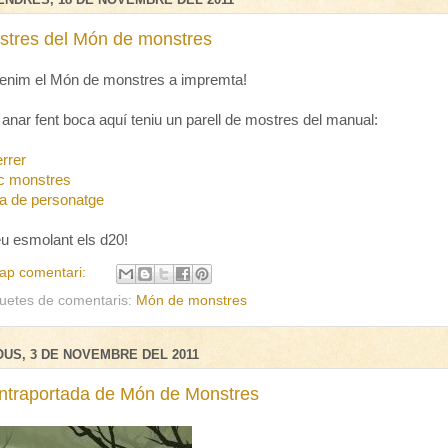
stres del Món de monstres
tenim el Món de monstres a impremta!
 anar fent boca aquí teniu un parell de mostres del manual:
rrer
c monstres
xa de personatge
u esmolant els d20!
ap comentari:
quetes de comentaris:
Món de monstres
OUS, 3 DE NOVEMBRE DEL 2011
ntraportada de Món de Monstres