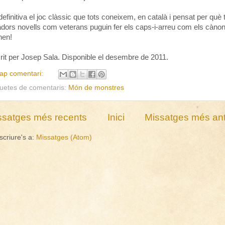
definitiva el joc clàssic que tots coneixem, en català i pensat per què 
adors novells com veterans puguin fer els caps-i-arreu com els càno
en!
rit per Josep Sala. Disponible el desembre de 2011.
ap comentari:
quetes de comentaris:
Món de monstres
ssatges més recents
Inici
Missatges més ant
scriure's a:
Missatges (Atom)