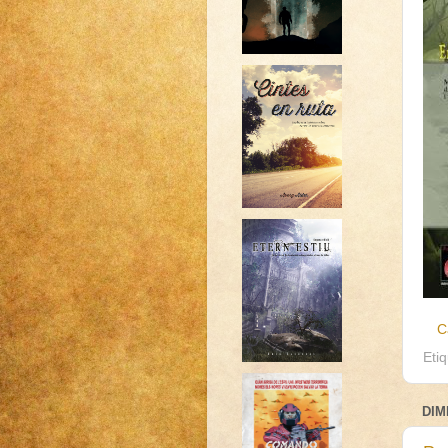
C
Eti
DIM