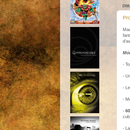
DIM
Pr
Maq
fan
d’a
Món
- T
- U
- L
- M
-
60
cub
- La