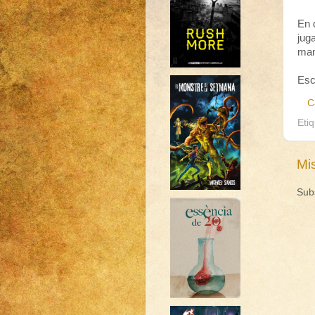
En 
jug
man
Esc
C
Eti
Mi
Sub