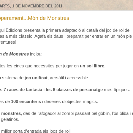
ARTS, 1 DE NOVEMBRE DEL 2011
operament...Món de Monstres
ui Edicions presenta la primera adaptació al català del joc de rol de
tasia més clàssic. Agafa els daus i prepara’t per entrar en un món ple
ventures!
 de Monstres
inclou:
otes les eines que necessites per jugar en
un sol llibre
.
n sistema de
joc unificat
, versàtil i accessible.
es
7 races de fantasia i les 8 classes de personatge
més típiques.
és de
100 encanteris
i desenes d’objectes màgics.
 monstres
, des de l’afogador al zombi passant pel gòblin, l’ós òliba i 
 gelatinós.
 millor porta d’entrada als jocs de rol!