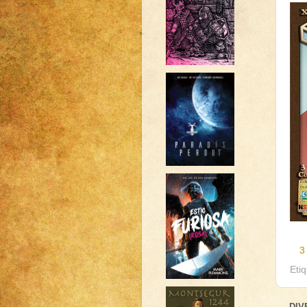
3
Eti
DIV