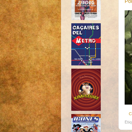
Po
C
Eti