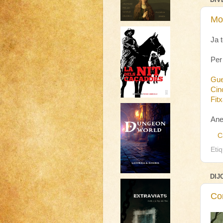
Mo
Ja 
Per
Gue
Cin
Fit
Ane
C
Eti
DIJ
Co