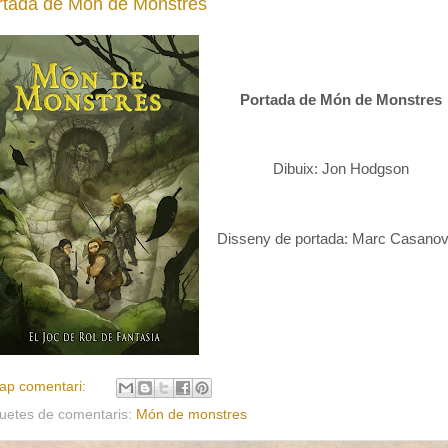
rtada de Món de Monstres
Portada de Món de Monstres
Dibuix: Jon Hodgson
Disseny de portada: Marc Casano
ap comentari:
quetes de comentaris:
Món de monstres