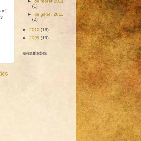
►
de febrer 2011
(1)
tant
►
de gener 2011
ns
(2)
►
2010
(19)
►
2009
(19)
SEGUIDORS
ics