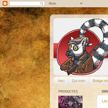
Inici
Qui som
Botiga vir
PRODUCTES
DIM
Un