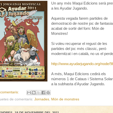
Un any més Maqui Edicions serà pre
a les Ayudar Jugando.
Aquesta vegada farem partides de
demostració de nostre joc de fantasia
acabat de sortir del forn: Món de
Monstres!
Si voleu recuperar el regust de les
partides del joc més clàssic, però
modernitzat i en català, no us el perd
http://www.ayudarjugando.org/node/9
A més, Maqui Edicions cedirà els
números 1 de Cataus i Sistema Solar
a la subhasta d'Ayudar Jugando.
 comentaris:
quetes de comentaris:
Jornades
,
Món de monstres
ENDRES, 18 DE NOVEMBRE DEL 2011