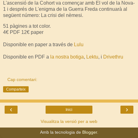
L'ascensió de la Cohort va començar amb El vol de la Nova-
1 i després de L'enigma de la Guerra Freda continuarà al
següent número: La crisi del nèmesi.
51 pàgines a tot color.
4€ PDF 12€ paper
Disponible en paper a través de
Lulu
Disponible en PDF a
la nostra botiga
,
Lektu
, i
Drivethru
Cap comentari:
Comparteix
‹
›
Inici
Visualitza la versió per a web
Amb la tecnologia de
Blogger
.