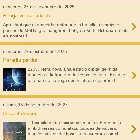
dimecres, 26 de novembre del 2025
Botiga virtual a ko-fi
›
Aprofitant que el proveïdor anterior ens ha fallat i seguint el
passos de Mel Negre inaugurem botiga a Ko-fi. Hi trobareu tots
els nostres l...
dimecres, 29 d’octubre del 2025
Paradís perdut
›
2299. Terra nova, una estació orbital de mida
modesta a la frontera de l’espai conegut. Eridanos,
una nau de càrrega que hi atraca després d...
dilluns, 15 de setembre del 2025
Sota el dosser
›
Recopilatori de microsuplements d'Etern estiu
amb diverses comunitats, bandes de vaivers,
manifestacions del bosc i una aventura compl...