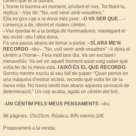
cèntim que té al davant.
L'home hi barrina un moment, arrufant el nas. Tot fitant-la,
replica: –Vas dir: ”No, vull venir amb vosaltres."
Ella es gira cap a la dona més jove: –
O VA SER QUE
... –
comença a dir, oferint el mateix cèntim.
–Vas quedar-te a la botiga de llaminadures, mastegant el
teu xiclet –diu l'altra dona.
Fa una pausa abans de tornar a parlar. –
SÍ, ARA ME'N
RECORDO
–diu–. ”No, vull venir amb vosaltres” ­–li dóna el
cèntim a l'home–. Feia molt bon dia. Va ser excitant i
meravellós. Va ser en aquell moment quan vaig saber què
volia fer de la meva vida.
I AIXÒ ÉS EL QUE RECORDO
.
Somriu mentre escriu al seu full de paper: “Quan penso en
una màquina d'estirar xiclets, recordo què volia fer de la
meva vida. No havia sentit mai abans aquesta sensació de
determinació.” Un cop acaba, agafa un cèntim del bol.
–
UN CÈNTIM PELS MEUS PENSAMENTS
–diu.
96 pàgines. 15x23cm. Rústica. B/N interior.10€
Properament a la venda.