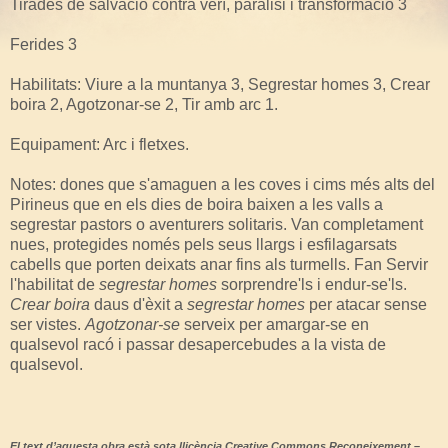
Tirades de salvació contra verí, paràlisi i transformació 3
Ferides 3
Habilitats: Viure a la muntanya 3, Segrestar homes 3, Crear
boira 2, Agotzonar-se 2, Tir amb arc 1.
Equipament: Arc i fletxes.
Notes: dones que s'amaguen a les coves i cims més alts del
Pirineus que en els dies de boira baixen a les valls a
segrestar pastors o aventurers solitaris. Van completament
nues, protegides només pels seus llargs i esfilagarsats
cabells que porten deixats anar fins als turmells. Fan Servir
l'habilitat de
segrestar homes
sorprendre'ls i endur-se'ls.
Crear boira
daus d'èxit a
segrestar homes
per atacar sense
ser vistes.
Agotzonar-se
serveix per amargar-se en
qualsevol racó i passar desapercebudes a la vista de
qualsevol.
El text d’aquesta obra està sota llicència Creative Commons Reconeixement –