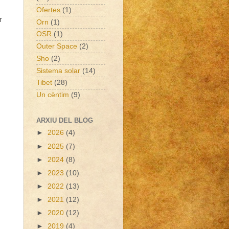
Ofertes
(1)
r
Orn
(1)
OSR
(1)
Outer Space
(2)
Sho
(2)
Sistema solar
(14)
Tibet
(28)
Un cèntim
(9)
ARXIU DEL BLOG
►
2026
(4)
►
2025
(7)
►
2024
(8)
►
2023
(10)
►
2022
(13)
►
2021
(12)
►
2020
(12)
►
2019
(4)