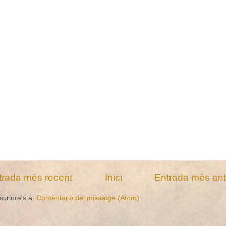
trada més recent
Inici
Entrada més ant
scriure's a:
Comentaris del missatge (Atom)