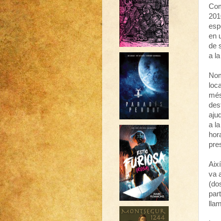
Com
201
esp
en 
de 
a la
Nom
loc
més
des
aju
a l
hor
pre
Aix
va 
(do
par
lla