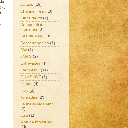
udar
Cataus
(15)
tik
,
Channel Fear
(10)
i
Clubs de rol
(1)
e
Compendi de
monstres
(3)
Des de Maqui
(8)
Descarregables
(1)
DW
(1)
eMdlS
(2)
Entrevistes
(4)
Etern estiu
(11)
GUMSHOE
(1)
Icones
(4)
Itras
(2)
Jornades
(29)
La meva vida amb
(2)
Lulu
(1)
Món de monstres
(15)