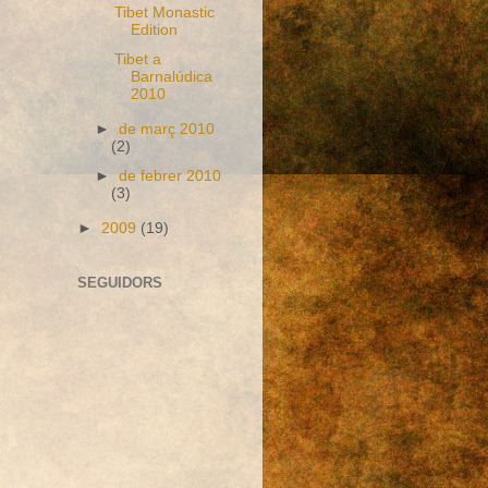
Tibet Monastic
Edition
Tibet a
Barnalúdica
2010
►
de març 2010
(2)
►
de febrer 2010
(3)
►
2009
(19)
SEGUIDORS