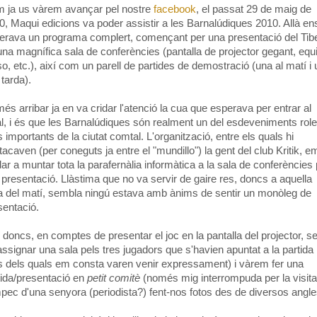
 ja us vàrem avançar pel nostre
facebook
, el passat 29 de maig de
0, Maqui edicions va poder assistir a les Barnalúdiques 2010. Allà en
erava un programa complert, començant per una presentació del Tib
una magnífica sala de conferències (pantalla de projector gegant, equ
so, etc.), així com un parell de partides de demostració (una al matí i
 tarda).
és arribar ja en va cridar l'atenció la cua que esperava per entrar al
al, i és que les Barnalúdiques són realment un del esdeveniments rol
 importants de la ciutat comtal. L'organització, entre els quals hi
tacaven (per coneguts ja entre el "mundillo") la gent del club Kritik, e
dar a muntar tota la parafernàlia informàtica a la sala de conferències
a presentació. Llàstima que no va servir de gaire res, doncs a aquella
a del matí, sembla ningú estava amb ànims de sentir un monòleg de
sentació.
í doncs, en comptes de presentar el joc en la pantalla del projector, s
assignar una sala pels tres jugadors que s'havien apuntat a la partida
s dels quals em consta varen venir expressament) i vàrem fer una
tida/presentació en
petit comitè
(només mig interrompuda per la visita
mpec d'una senyora (periodista?) fent-nos fotos des de diversos angle