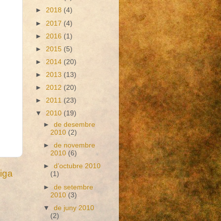
►
2018
(4)
►
2017
(4)
►
2016
(1)
►
2015
(5)
►
2014
(20)
►
2013
(13)
►
2012
(20)
►
2011
(23)
▼
2010
(19)
►
de desembre
2010
(2)
►
de novembre
2010
(6)
►
d’octubre 2010
iga
(1)
►
de setembre
2010
(3)
▼
de juny 2010
(2)