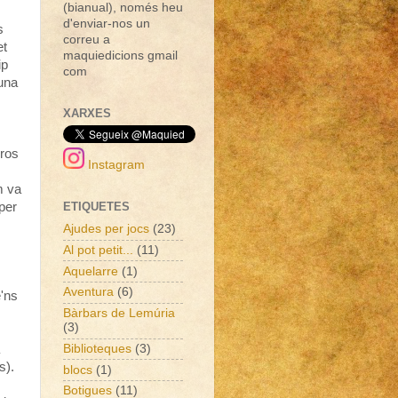
(bianual), només heu
d'enviar-nos un
s
correu a
et
maquiedicions gmail
ip
com
 una
XARXES
eros
Instagram
m va
 per
ETIQUETES
Ajudes per jocs
(23)
Al pot petit...
(11)
Aquelarre
(1)
Aventura
(6)
e'ns
Bàrbars de Lemúria
(3)
Biblioteques
(3)
s).
blocs
(1)
Botigues
(11)