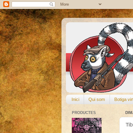
Inici
Qui som
Botiga vir
PRODUCTES
DIM
Tib