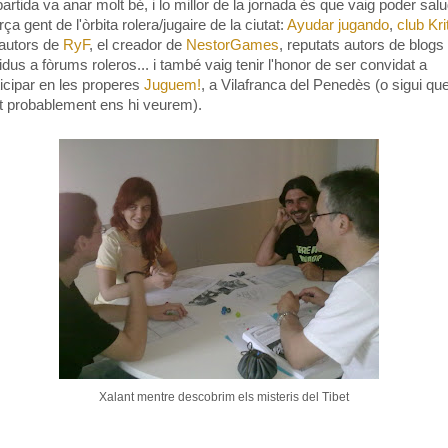
artida va anar molt bé, i lo millor de la jornada és que vaig poder sal
rça gent de l'òrbita rolera/jugaire de la ciutat:
Ayudar jugando
,
club Kri
 autors de
RyF
, el creador de
NestorGames
, reputats autors de blogs 
idus a fòrums roleros... i també vaig tenir l'honor de ser convidat a
ticipar en les properes
Juguem!
, a Vilafranca del Penedès (o sigui qu
t probablement ens hi veurem).
Xalant mentre descobrim els misteris del Tibet