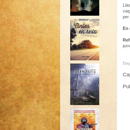
Llà
vai
per 
En
Ref
jor
Eti
Ca
Pub