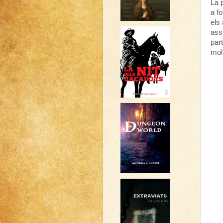
La p
a fo
els
ass
par
mol