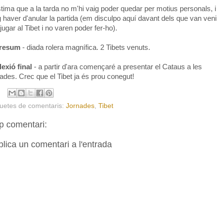
stima que a la tarda no m'hi vaig poder quedar per motius personals, i
g haver d'anular la partida (em disculpo aquí davant dels que van veni
jugar al Tibet i no varen poder fer-ho).
 resum
- diada rolera magnífica. 2 Tibets venuts.
lexió final
- a partir d'ara començaré a presentar el Cataus a les
nades. Crec que el Tibet ja és prou conegut!
quetes de comentaris:
Jornades
,
Tibet
p comentari:
lica un comentari a l'entrada