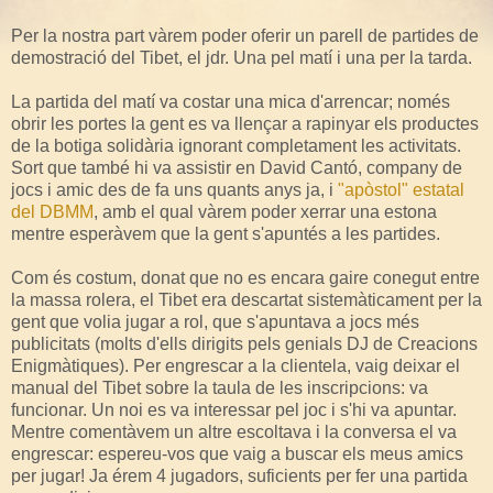
Per la nostra part vàrem poder oferir un parell de partides de
demostració del Tibet, el jdr. Una pel matí i una per la tarda.
La partida del matí va costar una mica d'arrencar; només
obrir les portes la gent es va llençar a rapinyar els productes
de la botiga solidària ignorant completament les activitats.
Sort que també hi va assistir en David Cantó, company de
jocs i amic des de fa uns quants anys ja, i
"apòstol" estatal
del DBMM
, amb el qual vàrem poder xerrar una estona
mentre esperàvem que la gent s'apuntés a les partides.
Com és costum, donat que no es encara gaire conegut entre
la massa rolera, el Tibet era descartat sistemàticament per la
gent que volia jugar a rol, que s'apuntava a jocs més
publicitats (molts d'ells dirigits pels genials DJ de Creacions
Enigmàtiques). Per engrescar a la clientela, vaig deixar el
manual del Tibet sobre la taula de les inscripcions: va
funcionar. Un noi es va interessar pel joc i s'hi va apuntar.
Mentre comentàvem un altre escoltava i la conversa el va
engrescar: espereu-vos que vaig a buscar els meus amics
per jugar! Ja érem 4 jugadors, suficients per fer una partida